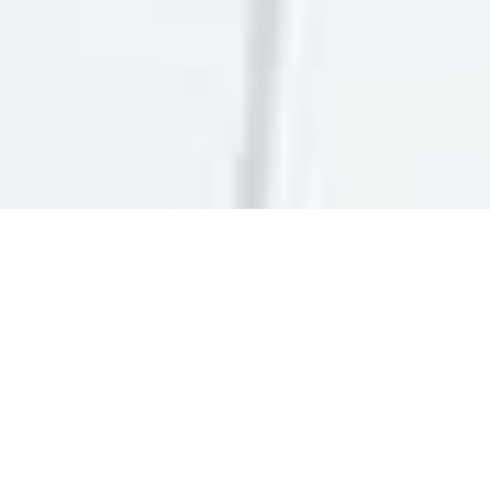
О НАМА
Институт економских наука Економског факултета
Универзитета у Бањој Луци основан је 1987. године као
подорганизациона јединица Факултета.